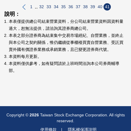
..
1
32
33
34
35
36
37
38
39
40
41
說明：
本表僅提供總公司結束營業資料，分公司結束營業資料因資料量
過大，恕無法提供，請洽詢其證券商總公司。
本表之部分證券商為結束集中交易市場經紀、自營業務，並終止
與本公司之契約關係，惟仍繼續從事櫃檯買賣自營業務、受託買
賣外國有價證券業務或承銷業務，且已變更證券商代號。
本資料每月更新。
本資料僅供參考，如有疑問請於上班時間洽詢本公司券商輔導
部。
Copyright ©
2026
Taiwan Stock Exchange Corporation. All rights
reserved.
使用條款
隱私權保護說明