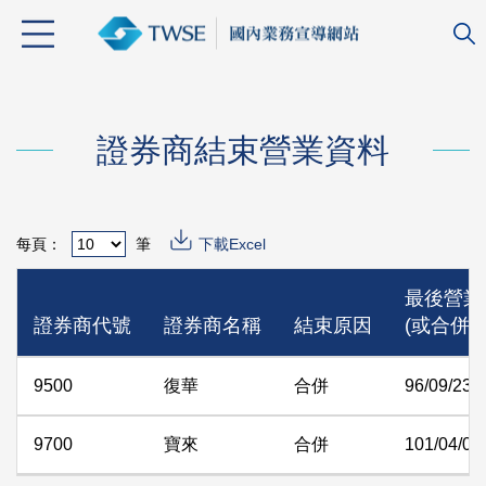
證券商結束營業資料
每頁：
筆
下載Excel
最後營業
證券商代號
證券商名稱
結束原因
(或合併基
9500
復華
合併
96/09/23
9700
寶來
合併
101/04/01