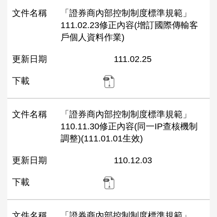
文件名稱
「證券商內部控制制度標準規範」
111.02.23修正內容(增訂國際傳輸客
戶個人資料作業)
更新日期
111.02.25
下載
文件名稱
「證券商內部控制制度標準規範」
110.11.30修正內容(同一IP查核機制
調整)(111.01.01生效)
更新日期
110.12.03
下載
文件名稱
「證券商內部控制制度標準規範」