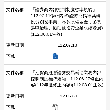
文件名稱
「證券商內部控制制度標準規範」
112.07.11修正內容(證券商指導其轉
投資創投事業、私募股權基金，落實
盡職治理、協助被投資企業永續發展)
(112.08.01生效)
更新日期
112.07.13
下載
文件名稱
「期貨商經營證券交易輔助業務內部
控制制度標準規範」112.06.27修正內
容(112年度修正內容)(112.08.01生效)
更新日期
112.06.30
下載