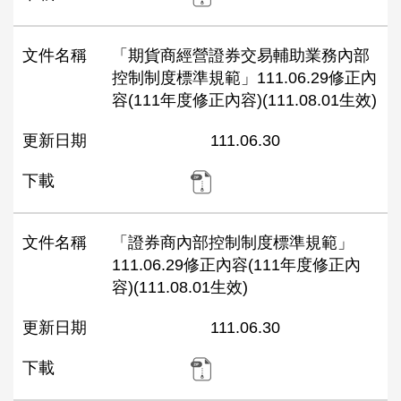
文件名稱
「期貨商經營證券交易輔助業務內部
控制制度標準規範」111.06.29修正內
容(111年度修正內容)(111.08.01生效)
更新日期
111.06.30
下載
文件名稱
「證券商內部控制制度標準規範」
111.06.29修正內容(111年度修正內
容)(111.08.01生效)
更新日期
111.06.30
下載