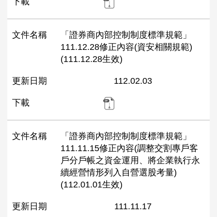
下載
文件名稱
「證券商內部控制制度標準規範」
111.12.28修正內容(資安相關規範)
(111.12.28生效)
更新日期
112.02.03
下載
文件名稱
「證券商內部控制制度標準規範」
111.11.15修正內容(調整交割專戶客
戶分戶帳之資金運用、將企業執行永
續經營情形列入自營選股考量)
(112.01.01生效)
更新日期
111.11.17