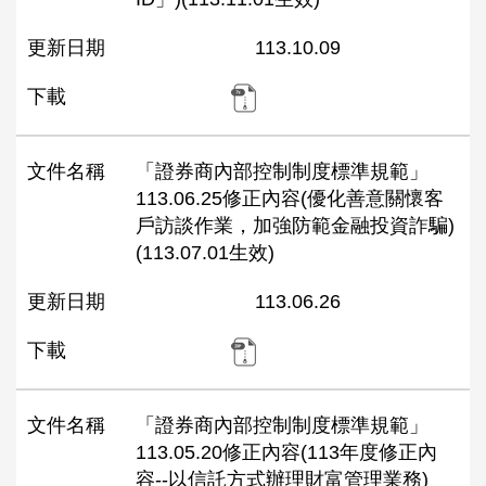
更新日期
113.10.09
下載
文件名稱
「證券商內部控制制度標準規範」
113.06.25修正內容(優化善意關懷客
戶訪談作業，加強防範金融投資詐騙)
(113.07.01生效)
更新日期
113.06.26
下載
文件名稱
「證券商內部控制制度標準規範」
113.05.20修正內容(113年度修正內
容--以信託方式辦理財富管理業務)