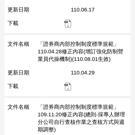
更新日期
110.06.17
下載
文件名稱
「證券商內部控制制度標準規範」
110.04.28修正內容(增訂強化防制營
業員代操機制)(110.08.01生效)
更新日期
110.04.29
下載
文件名稱
「證券商內部控制制度標準規範」
109.11.20修正內容(總則-採專人辦理
分公司自行查核作業之查核方式與週
期調整)