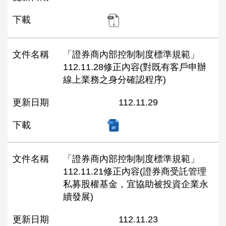
下載
文件名稱
「證券商內部控制制度標準規範」
112.11.28修正內容(對既有客戶申辦
線上業務之身分確認程序)
更新日期
112.11.29
下載
文件名稱
「證券商內部控制制度標準規範」
112.11.21修正內容(證券商受託管理
私募股權基金，宜協助被投資企業永
續發展)
更新日期
112.11.23