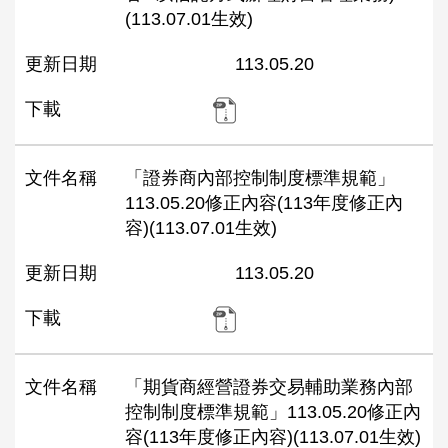
(113.07.01生效)
更新日期
113.05.20
下載
文件名稱
「證券商內部控制制度標準規範」
113.05.20修正內容(113年度修正內
容)(113.07.01生效)
更新日期
113.05.20
下載
文件名稱
「期貨商經營證券交易輔助業務內部
控制制度標準規範」113.05.20修正內
容(113年度修正內容)(113.07.01生效)